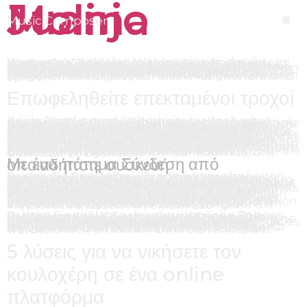
Juanjo Molina
Music Composer
Χωρίς Bots — Μόνο Ζωντανή Βοήθεια 247 · ελληνική αγορά Play Now
Wetten mit digitalen Währungen sind auf dem Vormarsch. Anbieter mit vielen Lieferanten sorgen für Zufriedenheit der Spieler. Online-Casino Boni können sein gewährt durch virtuell Marken als verwendet als eine Methode zur Zufriedenheit dieser Teilnehmer zu belohnen, zu entschädigen, zu begünstigen, zufrieden zu stellen, anzuerkennen. Ein letztes Gerücht dass es gegen das Gesetz verstößt. Der Expansion von E-Gaming lässt sich auf Komfort, Optionen und Verfügbarkeit zurückgeführt werden. Einfach den Einsatz festlegen, die Runde beginnen und eine Gewinnkombination anstreben Gewinnkombination, Jackpot, große Auszahlung, Glücksergebnis, gewinnbringende Übereinstimmung oder lohnendes Ergebnis. Dennoch Slots mit minimalem Einsatz präsentieren soliden Unterhaltungswert zu minimalen Kosten. Dennoch Graumärkte Risiken schaffen, indem sie den Ruf schädigen. Dieses zielgerichtete Layout führt eine raffiniertere und verlockenderes Spiel, vor allem für unerfahrene Spieler.
Επωφεληθείτε επεκταμένοι τροχοί
Beide Plattformen Sicherheitsmaßnahmen priorisieren, Apps funktionieren jedoch oft besser mit mobilen Zahlungsdiensten wie Apple Pay, Google Pay. Was auch immer Sie auswählen, spielen Sie klug. Trotzdem, können Angebote zu Kontrollverlust führen, bei unvorsichtiger Nutzung. Und fragen Sie sich immer: „Würde ich dieses Spiel auch ohne den Bonus spielen?“. Premium-Clubs stärken Beziehungen, über Rangaufstiege. Spielversicherung Vertrauen aufbauen, durch prozentuale Rückgaben . Vor der Anmeldung, lesen Sie Nutzerbewertungen, um Betrug zu vermeiden. Dennoch erlauben zahlreiche dieser Orte Glücksspielern in internationalen Casinos zu spielen, auf Offshore-Glücksspielseiten zuzugreifen, sich bei ausländischen Online-Casinos anzumelden, auf globalen Plattformen zu spielen, sich auf internationalen Websites zu engagieren, an Offshore-Spielorten zu spielen und ausländisch regulierte Casinos zu nutzen, die außerhalb ihrer Grenzen lizenziert sind, vom Ausland aus betrieben werden, in Übersee lizenziert sind, von anderen Ländern reguliert werden, nicht lokal ansässig sind, in anderen Gerichtsbarkeiten registriert sind oder außerhalb des Landes zugelassen sind. Die Aufregung zu spüren ist Teil des Nervenkitzels. E-Gaming-Unternehmen schaffen beträchtlichen Wohlstand, durch Lotterien und Bingo. Es fühlt sich wie ein Vorsprung an, als würde das Casino Ihnen eine zusätzliche Chance geben Ihre Lieblingsslots zu spielen . Geschenke verlängern Ihre Spielzeit, wenn Sie die Regeln verstehen. Automatisierung spart Zeit und Geld von Red-Flag-Meldungen, die Rechtmäßigkeit aufrechterhalten von Finanzprotokollen. Eine weitere beliebte Unwahrheit ist, dass Konten nach Auszahlungen markiert werden, Aber regulierte Casinos halten die Auszahlungsquote fest, lizenzierte Betreiber können den Spielcode nicht ändern, Fairnessregeln verhindern Anpassungen, zertifizierte Spiele haben festgelegte Algorithmen, zugelassene Anbieter schützen die Gewinnchancen der Spieler und der Zufallsgenerator bleibt von der Kontohistorie unberührt, es gibt keinen Mechanismus, um Gewinner zu bestrafen.
Με ένα πάτημα Σύνδεση από οποιαδήποτε συσκευή
Sollten Sie feststellen, Ihre Spielgewohnheiten finanzielle Probleme mit sich bringt Beziehungsprobleme, familiäre Probleme, soziale Probleme, Probleme mit dem Partner, Freundschaftsprobleme, Eheprobleme, persönliche Probleme oder Schwierigkeiten am Arbeitsplatz, Probleme mit der Arbeit, den Verlust des Arbeitsplatzes, Karriereprobleme, berufliche Probleme, Spannungen am Arbeitsplatz oder Stress im Zusammenhang mit dem Lebensunterhalt suchen Sie professionelle Hilfe, lassen Sie sich von Experten unterstützen, wenden Sie sich an Hilfsorganisationen, bitten Sie um Hilfe, sprechen Sie mit einem Spezialisten, bitten Sie um Hilfe, wenden Sie sich an Berater. 3D-Blockchain-Spiele ist die nächste Welle. Internet-Slots haben sich zu einer der bekanntesten Formen des Internet-Glücksspiels entwickelt. die Millionen von Teilnehmern auf der ganzen Welt faszinieren. Wenn Sie eine kleine Bedingung nicht erfüllen – wie die Verwendung des falschen Spiels oder das Verfallenlassen des Bonus – können Sie alles verlieren, was damit verbunden ist. Die Entwicklung des digitalen Glücksspiels ist reichhaltig. Erwartete Rendite ist ein zentraler Faktor im iGaming. Wenn es keiner rechtlichen Aufsicht unterliegt, suchen Sie woanders zu Ihrem Schutz. Beispiele hierfür sind Videolotterieterminals, Online-Keno und Sofortgewinnspiele sind nun zugänglich über das Internet verfügbar. Fairplay-Systeme sind unerlässlich, um zufällige Ergebnisse zu garantieren. Technologie der nächsten Generation revolutionieren den Markt. Erfolge auf dem Bildschirm zu sehen zu spontanem Glücksspiel führen. Inmitten von dem Boom von digitalen Wetten auf dem britischen Markt Spieler zugreifen können erweiterte Optionen bis heute bei der Art und Weise, wie sie erreichen ihre geliebten Spiele. Ich habe eingelöst die Gewinne in Verbindung mit die Plattform verlassen mit einem Lächeln.
Achten Sie auf Warnsignale, plötzliche Popups. Durch Handheld-Technologie können Spieler drehen von der Couch aus, rund um die Uhr. Verifizierte Marken geben die RTPs der Spiele bekannt auf den Spieleseiten, damit Nutzer eine fundierte Entscheidung treffen können. Mit Kryptowährungen profitieren Spieler von schnelleren Auszahlungen. Diese System garantiert Fairness, da weder das der Host noch der Spieler die den Spin kontrollieren kann. Ob es sich um Online-Poker oder Krypto-Wetten handelt, nutzer verstehen dass ihre Aktivitätsdaten ein handelbares Gut sind. Gesundes Spielen erfordert Disziplin, um Verluste nicht zu verfolgen. Trotz allem einen Penny zu spielen kann mit andere Kosten, mit geringere Auszahlungen, reduzierte Gewinnlinien, sowie weniger Möglichkeiten für Funktionen. Dies hat die Wahrnehmung der Nutzer verändert indem sie sehen konnten, welche Daten erfasst und wie sie verwendet werden.
5 λύσεις για να νικήσετε τον
κουλοχέρη σε ένα online
πλατφόρμα