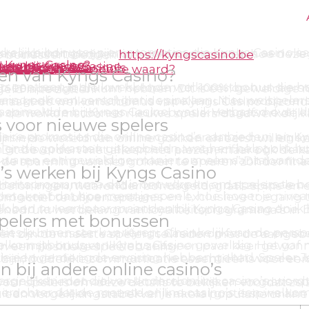
m inzicht te krijgen in hun ervaringen en hoe deze bonussen hun spelervaring hebben verbeterd. Voor meer informatie over de bonussen, bezoek
https://kyngscasino.be
.
 Kyngs Casino?
 nieuwe spelers
ken bij Kyngs Casino
rs met bonussen
ndere online casino’s
elervaring
yngs Casino de moeite waard?
en van Kyngs Casino?
 kunt hebben. Dit is een geweldige manier om meer kans te maken op winst zonder meteen veel van je eigen geld in te zetten.
spins op geselecteerde gokkasten, wat hen de kans geeft om verschillende spellen uit te proberen zonder extra kosten. Deze combinatie van een stortings
s voor nieuwe spelers
ing op. Voor nieuwe spelers bieden deze spins een kans om te winnen zonder dat ze hun eigen geld hoeven in te zetten. Dit is vooral aantrekkelijk voor diegenen d
er financiële druk. Bij Kyngs Casino worden gratis spins vaak gekoppeld aan specifieke gokkasten, waardoor spelers de nieuwste en populairste spellen kunne
uk en won zelfs een klein bedrag! Het maakte me enthousiast om meer te spelen.” Dit toont aan hoe gratis spins niet alleen een promotie zijn, maar ook een manier om d
’s werken bij Kyngs Casino
ers kunnen zich inschrijven voor het programma en punten verdienen elke keer dat ze spelen. Deze punten kunnen vervolgens worden ingewisseld voor verschillend
s en exclusieve toegang tot speciale evenementen. Dit zorgt ervoor dat spelers gemotiveerd blijven om actief te blijven spelen.
spelers met bonussen
k heb zelfs een paar keer gewonnen dankzij de gratis spins!” Dit toont aan hoe bonussen kunnen bijdragen aan een positieve speelervaring.
 leuk, maar ik had wat meer duidelijkheid over de inzetvereisten verwacht. Het was een beetje verwarrend in het begin.” Dit laat zien dat hoewel bonussen aantrekkelijk z
 bij andere online casino’s
tief aanbod heeft. Veel andere casino’s bieden ook welkomstbonussen en gratis spins, maar de voorwaarden kunnen aanzienlijk verschillen. Het is belangrijk voor spelers om d
aanbieden. Kyngs Casino blinkt echter uit door ook een aantrekkelijk aantal gratis spins aan te bieden, wat het aanbod nog aantrekkelijker maakt. Hieronder vi