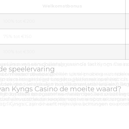
Welkomstbonus
100% tot €200
75% tot €150
100% tot €300
vende factor om me aan te melden.” Dit benadrukt het belang van een goed bonusaanbod bij het kiezen van een online casino.
e speelervaring
zonder extra kosten. Dit maakt de spelervaring voor nieuwe spelers veel aantrekkelijker en minder stressvol.
zijn ze meer geneigd om terug te keren naar het casino en vaker te spelen. Dit versterkt de relatie tussen het casino en de speler, wat essentieel is voor langdurige betrokkenheid.
riete spellen te ontdekken. Het maakte het allemaal veel leuker!” Dit toont aan hoe bonussen niet alleen financieel voordelig zijn, maar ook bij kunnen dragen aan een positieve emotionele ervari
 van Kyngs Casino de moeite waard?
zijn. De welkomstbonus, gratis spins en het loyaliteitsprogramma maken het een uitstekende keuze voor zowel nieuwe als ervaren spelers. De feedback van spelers be
nussen verbonden zijn. Dit kan helpen om eventuele frustraties te voorkomen en ervoor te zorgen dat spelers het meeste uit hun bonussen halen. Al 