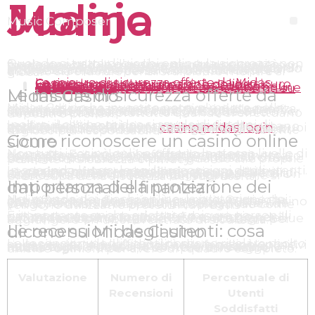
Juanjo Molina
Music Composer
L’importanza della sicurezza su Midas Casino quando giochi online
Quando si tratta di giochi online, la sicurezza non è solo una parola d’ordine, ma una necessità fondamentale. In questo articolo, esploreremo l’importanza della sicurezza su Midas Casino, un luogo dove il divertimento si unisce alla protezione dei dati personali e delle transazioni. Parleremo di come il casino midas garantisca un ambiente di gioco sicuro e protetto, analizzando anche le recensioni degli utenti e le misure di sicurezza implementate. Inoltre, condividerò alcune esperienze personali per farvi capire quanto sia cruciale sentirsi al sicuro mentre si gioca.
Le misure di sicurezza offerte da Midas Casino
Come riconoscere un casinò online sicuro
Importanza della protezione dei dati personali e finanziari
Le recensioni degli utenti: cosa dicono su Midas Casino
Come evitare truffe e frodi nei casinò online
Conclusioni: gioca in sicurezza e divertiti su Midas Casino
Le misure di sicurezza offerte da Midas Casino
Midas Casino ha investito notevolmente nelle misure di sicurezza per garantire un’esperienza di gioco sicura e protetta per tutti i suoi utenti. Una delle prime cose che notiamo è l’uso della crittografia SSL, che assicura che tutte le informazioni trasmesse tra il giocatore e il server siano protette da occhi indiscreti. Questo è fondamentale, soprattutto quando si effettuano depositi o prelievi.
Inoltre, il casino midas si avvale di sistemi di verifica dell’identità per prevenire frodi e garantire che solo i giocatori autorizzati possano accedere ai loro account. Questo significa che ogni volta che esegui un
casino midas login
, puoi essere certo che il tuo profilo è in mani sicure. Queste misure non solo proteggono gli utenti, ma contribuiscono anche a creare un ambiente di gioco più responsabile.
Come riconoscere un casinò online sicuro
Non tutti i casinò online offrono lo stesso livello di sicurezza. Ecco alcuni suggerimenti per riconoscere un casinò affidabile. Innanzitutto, controlla se il sito è autorizzato e regolamentato da un ente competente. Midas Casino è registrato e segue le normative vigenti, il che è un segno positivo. Inoltre, un casinò sicuro avrà sempre informazioni chiare riguardo alle proprie politiche di sicurezza e privacy.
In secondo luogo, leggi le recensioni degli utenti. Le
casino midas recensioni
sono un ottimo modo per comprendere l’esperienza di altri giocatori. Se molti utenti segnalano problemi di sicurezza o preoccupazioni, è meglio stare alla larga. Infine, verifica le opzioni di pagamento. Un casinò che offre metodi di pagamento riconosciuti e sicuri è un buon segnale che si preoccupa della sicurezza dei suoi utenti.
Importanza della protezione dei dati personali e finanziari
Nel mondo dei giochi online, la protezione dei dati personali e finanziari è cruciale. Ogni volta che effettui un deposito o un prelievo, stai condividendo informazioni sensibili. Midas Casino comprende questa responsabilità e ha implementato protocolli rigorosi per garantire che i tuoi dati siano al sicuro. La loro politica di privacy è chiara e trasparente, spiegando come vengono utilizzati e protetti i tuoi dati.
È importante anche adottare misure personali per proteggere i propri dati. Ad esempio, utilizzare password complesse e uniche per il tuo
midas casino login
può fare una grande differenza. Inoltre, attivare l’autenticazione a due fattori, se disponibile, è un’ottima strategia per aggiungere un ulteriore strato di sicurezza.
Le recensioni degli utenti: cosa dicono su Midas Casino
Le recensioni degli utenti possono rivelare molto sulla sicurezza e l’affidabilità di un casinò online. In generale, Midas Casino riceve feedback positivi riguardo alla sua sicurezza. Molti giocatori apprezzano la trasparenza nelle transazioni e la facilità con cui possono effettuare il
casino midas login
. Tuttavia, è sempre utile leggere diverse opinioni per avere un quadro completo.
Valutazione
Numero di
Percentuale di
Recensioni
Utenti
Soddisfatti