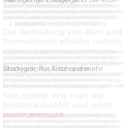
Eine der wichtigsten Strategien beim Spielen in einem Online-Casino ist das Festlegen eines Budgets. Spieler sollten sich im Voraus überlegen, wie viel Geld sie bereit sind zu verlieren, und dieses Budget strikt einhalten. Bankroll-Management ist entscheidend, um langfristig im Spiel zu bleiben und emotionale Entscheidungen zu vermeiden.
„Ich habe gelernt, dass ich niemals mehr als 5% meines Budgets pro Spieltag setzen sollte“, sagt Anna Schmidt, eine leidenschaftliche Spielerin. „Das hilft mir, die Kontrolle zu behalten und nicht in die Versuchung zu geraten, mehr zu setzen, wenn ich verliere.“
Ein effektives Bankroll-Management umfasst auch das Setzen von Limits für Gewinne und Verluste. Spieler sollten sich klare Ziele setzen, wann sie aufhören, um ihre Gewinne zu sichern oder um zu vermeiden, dass sie ihre Verluste wieder wettmachen wollen.
Setzen Sie ein festes Budget für jede Spielsitzung.
Vermeiden Sie es, Gewinne sofort auszuzahlen; setzen Sie einen Teil reinvestiert.
Behalten Sie den Überblick über Ihre Einsätze und Gewinne, um Muster zu erkennen.
Die Bedeutung von Boni und
Promotionen effektiv nutzen
Oscarspin Casino bietet eine Vielzahl von Boni und Promotionen, die Spieler nutzen können, um ihren Spielspaß und ihre Gewinnchancen zu erhöhen. Willkommensboni, Einzahlungsboni und Freispiele sind nur einige der Angebote, die zur Verfügung stehen. Spieler sollten sich jedoch auch der Bedingungen bewusst sein, die mit diesen Boni verbunden sind.
„Ich nutze die Freispiele immer, um neue Slots auszuprobieren, ohne mein Geld zu riskieren“, erklärt Lukas Weber, ein neuer Spieler. „Es ist eine großartige Möglichkeit, das Casino und die Spiele kennenzulernen.“
Es ist wichtig, die Umsatzbedingungen der Boni zu verstehen. Viele Spieler machen den Fehler, diese zu ignorieren, was sie in Schwierigkeiten bringen kann. Schauen Sie sich die Bedingungen genau an, um sicherzustellen, dass Sie die Boni optimal nutzen können.
Strategien für Tischspiele: Blackjack, Roulette und mehr
Tischspiele wie Blackjack und Roulette erfordern spezifische Strategien, die die Gewinnchancen erhöhen können. Bei Blackjack ist das Grundspielsystem entscheidend. Spieler sollten die Regeln des Spiels kennen und die optimale Strategie anwenden, um ihre Gewinne zu maximieren.
„Ich habe die grundlegenden Strategien für Blackjack gelernt und spiele jetzt viel erfolgreicher“, sagt Sarah Klein, die regelmäßig bei spielt. „Es ist erstaunlich, wie viel die richtigen Entscheidungen ausmachen.“
Für Roulette gibt es verschiedene Wettstrategien, wie die Martingale-Strategie oder die Fibonacci-Strategie. Diese können helfen, die Einsätze zu strukturieren und die Verluste zu minimieren, wobei jedoch auch das Risiko besteht, in eine Verlustspirale zu geraten.
Slot-Spiele: Wie man die
besten auswählt und spielt
Slots sind ein beliebter Bestandteil von
oscarspin-germany.com
, aber nicht alle Slots sind gleich. Spieler sollten sich auf Spiele mit höheren RTPs und guten Bonusfunktionen konzentrieren, um ihre Gewinnchancen zu maximieren. Achten Sie auch auf die Volatilität der Slots, da dies die Häufigkeit und Höhe der Gewinne beeinflusst.
„Ich spiele meistens hochvolatile Slots, weil die Gewinne dort größer sein können, auch wenn sie seltener kommen“, erklärt Tom Fischer, ein Slot-Enthusiast. „Die Spannung macht es wert!“
Ein weiterer wichtiger Aspekt beim Spielen von Slots ist das Ausnutzen von Bonusfunktionen. Freispiele, Multiplikatoren und besondere Ereignisse können die Gewinnchancen erheblich steigern. Spieler sollten sich die Zeit nehmen, die Regeln und Funktionen jedes Slots zu lernen, bevor sie ihre Einsätze tätigen.