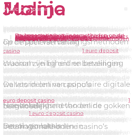
Juanjo Molina
Music Composer
Waarom het aanbieden van meerdere betalingsmethoden essentieel is voor online casino’s
In de wereld van online casino’s zijn betalingsmethoden een cruciaal aspect dat vaak over het hoofd wordt gezien. In dit artikel bespreek ik waarom het aanbieden van verschillende betalingsopties niet alleen belangrijk is voor de spelers, maar ook voor de casino’s zelf. Van het gemak van het storten van geld tot de snelheid van uitbetalingen, ik zal enkele belangrijke punten belichten die elke ervaren speler zich moet realiseren. Laten we duiken in deze essentiële aspecten van online gokken.
De impact van betalingsmethoden op de spelerservaring
Waarom veiligheid en beveiliging cruciaal zijn bij online betalingen
De voordelen van populaire digitale wallets in online casino’s
Hoe betalingsmethoden de toegankelijkheid van online gokken beïnvloeden
De rol van lokale betalingsmethoden in internationale online casino’s
Toekomstige trends in betalingsmethoden voor online casino’s
De impact van betalingsmethoden op de spelerservaring
Wanneer je een online casino bezoekt, is de eerste indruk vaak bepalend. Betalingsmethoden zijn een essentieel onderdeel van deze ervaring. Spelers willen snel en gemakkelijk geld kunnen storten en opnemen. Als een casino maar één of twee betalingsopties aanbiedt, kan dat frustrerend zijn en ervoor zorgen dat je als speler snel wegklikt. Persoonlijk heb ik vaak gekeken naar de beschikbare betalingsmethoden voordat ik me aanmeldde. Een casino dat verschillende opties aanbiedt, zoals creditcards, bankoverschrijvingen en zelfs
1 euro deposit casino
mogelijkheden, geeft mij altijd een beter gevoel van vertrouwen.
Daarnaast is het aanbieden van meerdere opties ook een teken van professionaliteit. Een casino dat zijn spelers serieus neemt, zal ervoor zorgen dat ze de meest populaire en veilige betalingsmethoden beschikbaar stellen. Dit kan de algehele ervaring van de speler aanzienlijk verbeteren. Het is niet alleen een kwestie van gemak, maar ook van vertrouwen in het platform waar je jouw geld aan toevertrouwt.
Waarom veiligheid en beveiliging cruciaal zijn bij online betalingen
Veiligheid is een van de belangrijkste zorgen voor spelers als het gaat om online casino’s. Wanneer je geld stort, wil je er zeker van zijn dat je gegevens veilig zijn. Casino’s moeten geavanceerde encryptietechnologieën gebruiken om je informatie te beschermen. Dit is waar het aanbieden van verschillende betalingsmethoden ook van belang is. Betalingsopties zoals PayPal en Neteller bieden een extra laag van beveiliging, omdat ze je bank- en creditcardgegevens niet direct delen met het casino.
Het is ook belangrijk om te kijken naar de regelgeving rondom de betalingsmethoden die een casino aanbiedt. Goede online casino’s zullen alleen werken met betalingsproviders die voldoen aan strikte veiligheidsnormen. Dit betekent dat je als speler met een gerust hart kunt gokken, wetende dat je geld en persoonlijke informatie goed beschermd zijn. Vergeet niet dat een casino dat geen adequate beveiliging biedt, een rode vlag is, en het is altijd beter om je geld ergens anders te storten.
De voordelen van populaire digitale wallets in online casino’s
Digitale wallets zoals Skrill en PayPal zijn de laatste jaren enorm populair geworden in de online casino-wereld. Deze methoden bieden niet alleen gemak, maar ook snelheid. Wanneer je een winst wilt opnemen, is het vaak veel sneller om dit via een digitale wallet te doen dan via traditionele bankmethoden. Persoonlijk heb ik gemerkt dat uitbetalingen via digitale wallets vaak binnen enkele uren op mijn rekening staan, terwijl bankoverschrijvingen soms dagen kunnen duren.
Daarnaast zijn digitale wallets vaak gebruiksvriendelijker. Je kunt je wallet eenvoudig koppelen aan je bankrekening of creditcard, wat betekent dat je met slechts een paar klikken kunt storten of opnemen. Dit is vooral handig voor spelers die regelmatig gokken en niet voortdurend hun bankgegevens willen invoeren. Bovendien bieden veel digitale wallets extra beveiligingslagen, wat altijd een pluspunt is voor online gokken. Voor spelers die op zoek zijn naar een toegankelijke optie, is een
1 euro deposit casino
een uitstekende keuze.
Hoe betalingsmethoden de toegankelijkheid van online gokken beïnvloeden
Toegankelijkheid is een belangrijk aspect van online gokken, en de keuze van betalingsmethoden speelt hierin een grote rol. Niet iedereen heeft toegang tot traditionele bancaire diensten, en sommige spelers geven de voorkeur aan alternatieve methoden zoals prepaidkaarten of cryptocurrencies. Door een breed scala aan betalingsopties aan te bieden, zoals een
1 euro deposit casino
, kunnen online casino’s een breder publiek aantrekken.
Bijvoorbeeld, spelers in landen waar traditionele bankmethoden minder toegankelijk zijn, kunnen profiteren van het gebruik van cryptocurrencies. Deze digitale valuta zijn vaak decentrale en bieden een niveau van anonimiteit dat traditionele methoden niet kunnen bieden. Dit opent de deur voor nieuwe spelers en zorgt ervoor dat online casino’s niet alleen een lokaal, maar ook een internationaal publiek kunnen bedienen.
De rol van lokale betalingsmethoden in internationale online casino’s
Lokale betalingsmethoden zijn van cruciaal belang voor online casino’s die internationaal opereren. Wat in het ene land gebruikelijk is, kan in een ander land totaal onbekend zijn. Het is essentieel dat casino’s hun betalingsopties afstemmen op de specifieke markten waarin ze actief zijn. Dit betekent dat een casino dat zich richt op de Nederlandse markt bijvoorbeeld iDEAL moet aanbieden, terwijl het in andere landen misschien beter is om lokale betalingsproviders te gebruiken.