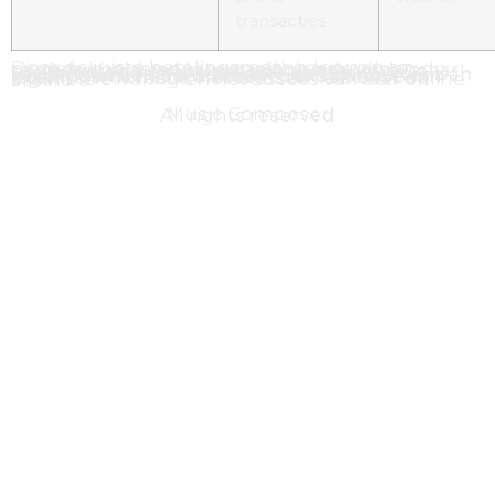
transacties
Door de juiste betalingsmethoden aan te bieden, kunnen online casino’s niet alleen de tevredenheid van hun spelers verhogen, maar ook hun concurrentiepositie versterken. De toekomst van online gokken ziet er veelbelovend uit, vooral voor de casino’s die zich aanpassen aan de veranderende behoeften van hun spelers. Het is duidelijk dat de keuze van betalingsmethoden meer is dan alleen een praktische kwestie; het is essentieel voor de algehele ervaring en het succes van een online casino.
Music Composer
All rights reserved